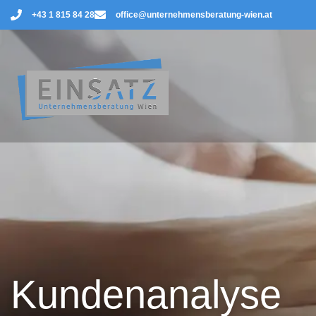
+43 1 815 84 28
office@unternehmensberatung-wien.at
Kundenanalyse